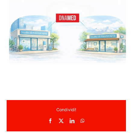
ACADEMY
I
MY THERAPIST
CONTATTI
Condividi!