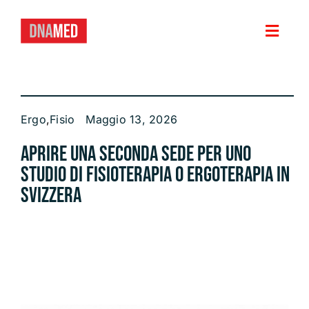
Salta
al
contenuto
Toggl
Navig
HOME
Ergo
,
Fisio
Maggio 13, 2026
VERSIONE PER
Aprire una seconda sede per uno
FUNZIONI
studio di fisioterapia o ergoterapia in
Svizzera
PRIVACY E SICUREZZA DEI DATI
NEWS
DEMO