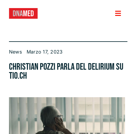
Salta
al
contenuto
Toggl
Navig
HOME
News
Marzo 17, 2023
VERSIONE PER
Christian Pozzi parla del Delirium su
FUNZIONI
tio.ch
PRIVACY E SICUREZZA DEI DATI
NEWS
DEMO