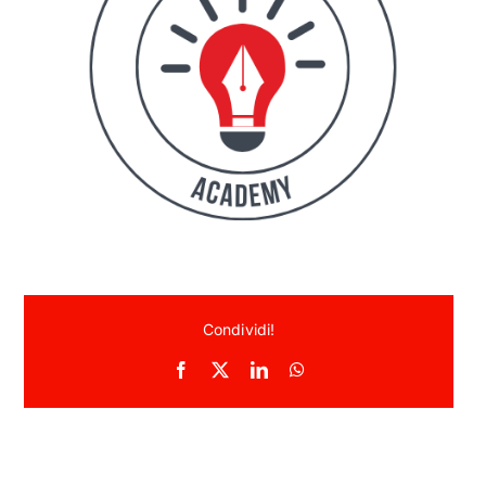
ACADEMY
I
MY THERAPIST
CONTATTI
Condividi!