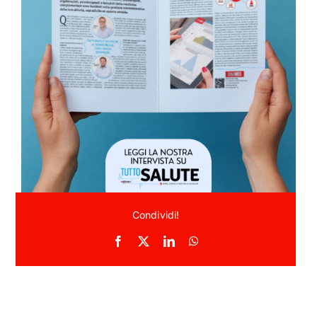
ACADEMY
I
MY THERAPIST
CONTATTI
Condividi!