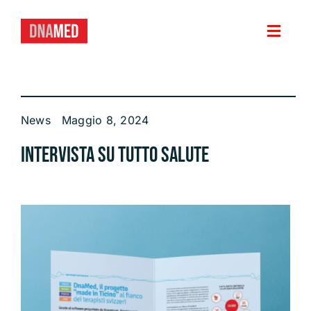
Salta
al
contenuto
Toggl
Navig
HOME
News
Maggio 8, 2024
VERSIONE PER
Intervista su TUTTO SALUTE
FUNZIONI
PRIVACY E SICUREZZA DEI DATI
NEWS
DEMO