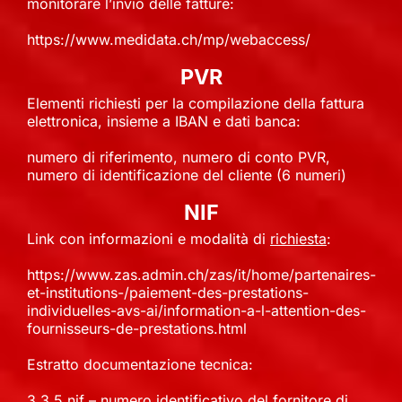
monitorare l’invio delle fatture:
ACADEMY
https://www.medidata.ch/mp/webaccess/
PVR
I
MY THERAPIST
Elementi richiesti per la compilazione della fattura
elettronica, insieme a IBAN e dati banca:
CONTATTI
numero di riferimento, numero di conto PVR,
numero di identificazione del cliente (6 numeri)
NIF
Link con informazioni e modalità di
richiesta
:
https://www.zas.admin.ch/zas/it/home/partenaires-
et-institutions-/paiement-des-prestations-
individuelles-avs-ai/information-a-l-attention-des-
fournisseurs-de-prestations.html
Estratto documentazione tecnica:
3.3.5 nif – numero identificativo del fornitore di