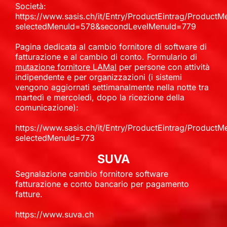
Società:
https://www.sasis.ch/it/Entry/ProductEintrag/ProductM
selectedMenuId=578&secondLevelMenuId=779
Pagina dedicata al cambio fornitore di software di
fatturazione e al cambio di conto. Formulario di
mutazione fornitore LAMal
per persone con attività
indipendente e per organizzazioni (i sistemi
vengono aggiornati settimanalmente nella notte tra
martedì e mercoledì, dopo la ricezione della
comunicazione):
https://www.sasis.ch/it/Entry/ProductEintrag/ProductM
selectedMenuId=773
SUVA
Segnalazione cambio fornitore software
fatturazione e conto bancario per pagamento
fatture.
https://www.suva.ch