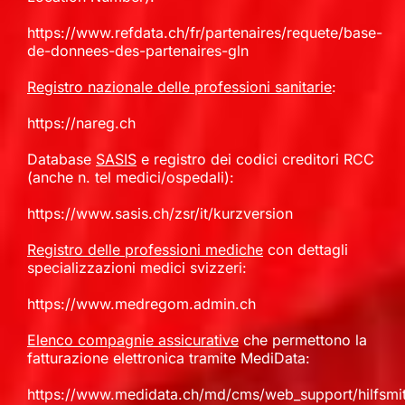
https://www.refdata.ch/fr/partenaires/requete/base-
de-donnees-des-partenaires-gln
Registro nazionale delle professioni sanitarie
:
https://nareg.ch
Database
SASIS
e registro dei codici creditori RCC
(anche n. tel medici/ospedali):
https://www.sasis.ch/zsr/it/kurzversion
Registro delle professioni mediche
con dettagli
specializzazioni medici svizzeri:
https://www.medregom.admin.ch
Elenco compagnie assicurative
che permettono la
fatturazione elettronica tramite MediData:
https://www.medidata.ch/md/cms/web_support/hilfsmitt