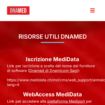
Salta
al
contenuto
Toggl
Navig
HOME
RISORSE UTILI DNAMED
VERSIONE PER
FUNZIONI
Iscrizione MediData
Link per iscrizione e scelta del nome del fornitore
PRIVACY E SICUREZZA DEI DATI
di software (
Dnamed di Dnamicom Sagl
):
https://www.medidata.ch/md/cms/web_support/anmeld
NEWS
lang=it
WebAccess MediData
DEMO
Link per accedere alla
piattaforma Mediport
per