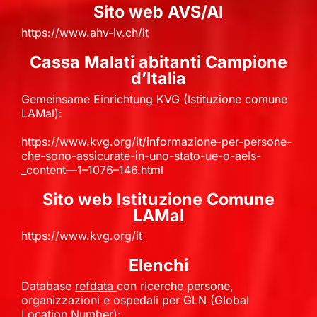
Sito web AVS/AI
https://www.ahv-iv.ch/it
Cassa Malati abitanti Campione
d’Italia
Gemeinsame Einrichtung KVG (Istituzione comune
LAMal):
https://www.kvg.org/it/informazione-per-persone-
che-sono-assicurate-in-uno-stato-ue-o-aels-
_content—1–1076–146.html
Sito web Istituzione Comune
LAMal
https://www.kvg.org/it
Elenchi
Database
refdata
con ricerche persone,
organizzazioni e ospedali per GLN (Global
Location Number):