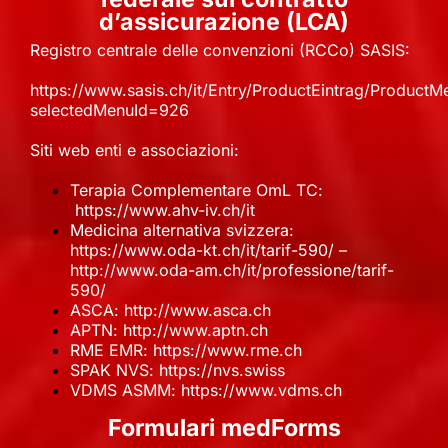
d’assicurazione (LCA)
Registro centrale delle convenzioni (RCCo) SASIS:
https://www.sasis.ch/it/Entry/ProductEintrag/ProductM
selectedMenuId=926
Siti web enti e associazioni:
Terapia Complementare OmL TC:
https://www.ahv-iv.ch/it
Medicina alternativa svizzera:
https://www.oda-kt.ch/it/tarif-590/
–
http://www.oda-am.ch/it/professione/tarif-
590/
ASCA:
http://www.asca.ch
APTN:
http://www.aptn.ch
RME EMR:
https://www.rme.ch
SPAK NVS:
https://nvs.swiss
VDMS ASMM:
https://www.vdms.ch
Formulari medForms