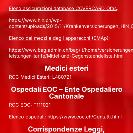
Eleno assicurazioni database COVERCARD Ofac
:
https://www.hin.ch/wp-
content/uploads/2015/11/Krankenversicherungen_HIN_
Elenco dei mezzi e degli apparecchi (EMAp)
:
https://www.bag.admin.ch/bag/it/home/versicherungen
leistungen-tarife/Mittel-und-Gegenstaendeliste.html
Medici esteri
RCC Medici Esteri: L480721
Ospedali EOC – Ente Ospedaliero
Cantonale
RCC EOC: T111021
Elenco ospedali:
https://www.eoc.ch/Contatti.html
Corrispondenze Leggi,