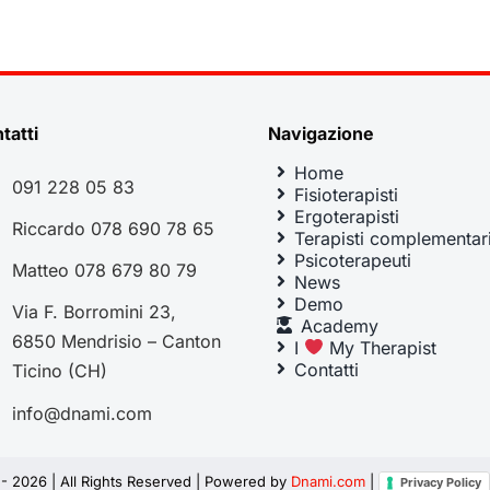
tatti
Navigazione
Home
091 228 05 83
Fisioterapisti
Ergoterapisti
Riccardo 078 690 78 65
Terapisti complementar
Psicoterapeuti
Matteo 078 679 80 79
News
Demo
Via F. Borromini 23,
Academy
6850 Mendrisio – Canton
I
My Therapist
Contatti
Ticino (CH)
info@dnami.com
 -
2026 | All Rights Reserved | Powered by
Dnami.com
|
Privacy Policy