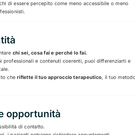
schi di essere percepito come meno accessibile o meno
fessionisti.
tità
ontare
chi sei, cosa fai e perché lo fai.
i professionali e contenuti coerenti, puoi differenziarti e
tale.
ito che
riflette il tuo approccio terapeutico
, il tuo metod
e opportunità
sibilità di contatto.
ri, i pazienti potranno richiedere appuntamenti,